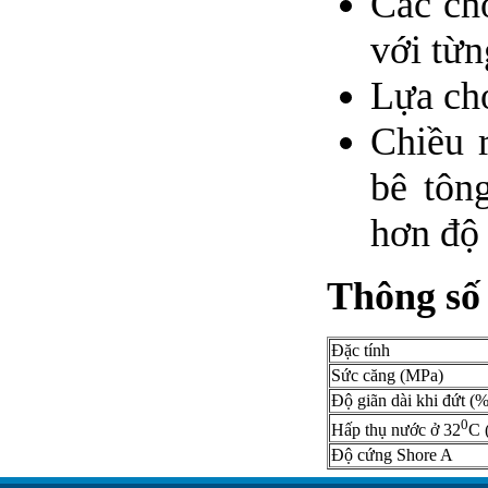
Các ch
với từn
Lựa ch
Chiều 
bê tôn
hơn độ 
Thông số 
Đặc tính
Sức căng (MPa)
Độ giãn dài khi đứt (%
0
Hấp thụ nước ở 32
C 
Độ cứng Shore A