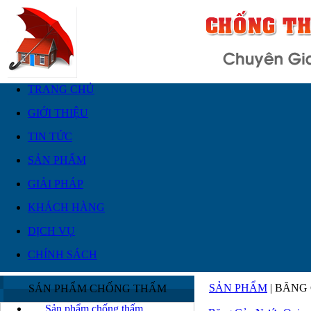
TRANG CHỦ
GIỚI THIỆU
TIN TỨC
SẢN PHẨM
GIẢI PHÁP
KHÁCH HÀNG
DỊCH VỤ
CHÍNH SÁCH
SẢN PHẨM
| BĂNG
SẢN PHẨM CHỐNG THẤM
Sản phẩm chống thấm