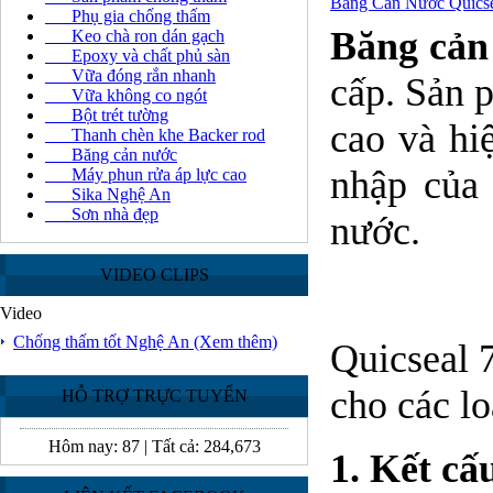
Băng Cản Nước Quicse
Phụ gia chống thấm
Băng cản
Keo chà ron dán gạch
Epoxy và chất phủ sàn
Vữa đóng rắn nhanh
cấp. Sản p
Vữa không co ngót
Bột trét tường
cao và hi
Thanh chèn khe Backer rod
Băng cản nước
nhập của 
Máy phun rửa áp lực cao
Sika Nghệ An
Sơn nhà đẹp
nước.
VIDEO CLIPS
Video
Chống thấm tốt Nghệ An
(Xem thêm)
Quicseal 
cho các lo
HỖ TRỢ TRỰC TUYẾN
Hôm nay:
87
|
Tất cả:
284,673
1. Kết cấ