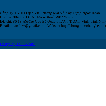
Công Ty TNHH Dịch Vụ Thương Mại Và Xây Dựng Ngọc Hoàn
Hotline: 0898.604.616 - Mã số thuế: 2902203266
Địa chỉ: Số 18, Đường Cao Bá Quát, Phường Trường Vinh, Tỉnh Ngh
Email:
hoanslow@gmail.com
- Website: http://chongthamnhanghean.
Design by TVC Media