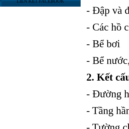
LIÊN KẾT FACEBOOK
- Đập và đ
- Các hồ 
- Bể bơi
- Bể nước
2. Kết cấ
- Đường 
- Tầng hầ
- Tường c