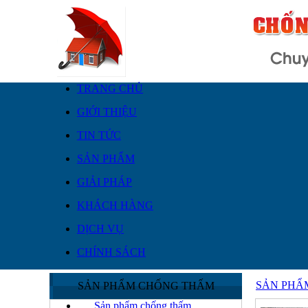
TRANG CHỦ
GIỚI THIỆU
TIN TỨC
SẢN PHẨM
GIẢI PHÁP
KHÁCH HÀNG
DỊCH VỤ
CHÍNH SÁCH
SẢN PHẨ
SẢN PHẨM CHỐNG THẤM
Sản phẩm chống thấm