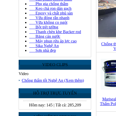
Phụ gia chống thấm
Keo chà ron dán gạch
Epoxy và chất phủ sàn
Vữa đóng rắn nhanh
Vữa không co ngót
Bột trét tường
Thanh chèn khe Backer rod
Băng cản nước
Máy phun rửa áp lực cao
Chống th
Sika Nghệ An
V
Sơn nhà đẹp
VIDEO CLIPS
Video
Chống thấm tốt Nghệ An
(Xem thêm)
HỖ TRỢ TRỰC TUYẾN
Marisea
Thấm Pol
Hôm nay:
145
|
Tất cả:
285,209