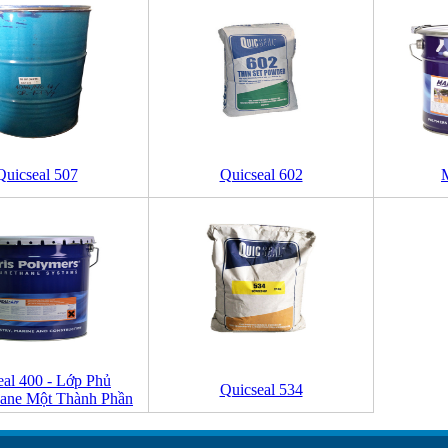
Quicseal 507
Quicseal 602
eal 400 - Lớp Phủ
Quicseal 534
hane Một Thành Phần