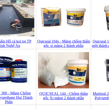
ấm Hồ cá koi tại TP
Quicseal 104s - Màng chống thấm
Quicseal 
inh Nghệ An
gốc xi măng 2 thành phần
một thành 
l 300 - Màng Chống
QUICSEAL 144 - Chống thấm
Mariseal 
yurethane Hai Thành
gốc Xi măng 2 thành phần
Polyuret
Phần