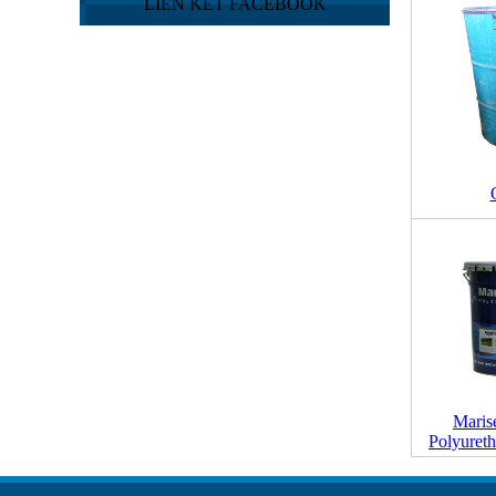
LIÊN KẾT FACEBOOK
Maris
Polyuret