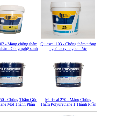
102 - Màng chống thấm
Quicseal 103 - Chống thấm tường
phần - Công nghệ xanh
ngoài acrylic gốc nước
250 - Chống Thấm Gốc
Mariseal 270 - Màng Chống
hane Một Thành Phần
Thấm Polyurethane 1 Thành Phần