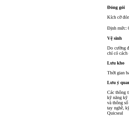
Đóng gói
Kích cỡ đón
Định mức: 
Vệ sinh
Do cường độ
chỉ có cách
Lưu kho
Thời gian 
Lưu ý qua
Các thông t
kỹ năng kỹ t
và thông số
tay nghề, k
Quicseal