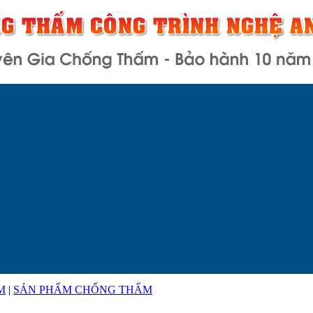
M
|
SẢN PHẨM CHỐNG THẤM