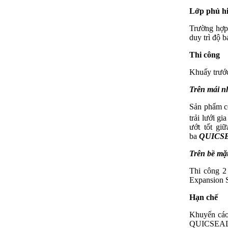
Lớp phủ h
Trường hợp 
duy trì độ 
Thi công
Khuấy trước
Trên mái nh
Sản phẩm có
trải lưới g
ướt tốt gi
ba
QUICSE
Trên bề mặ
Thi công 2
Expansion S
Hạn chế
Khuyến cáo
QUICSEAL 