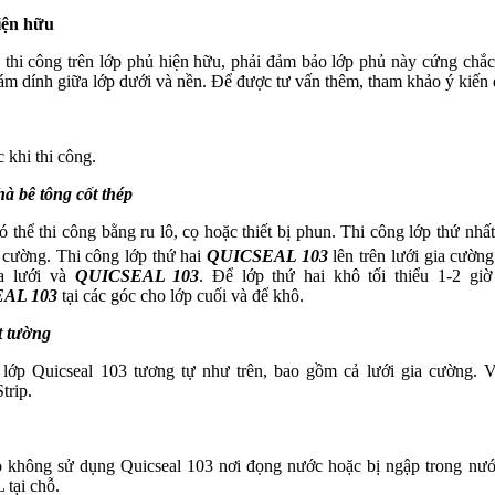
iện hữu
thi công trên lớp phủ hiện hữu, phải đảm bảo lớp phủ này cứng chắc,
bám dính giữa lớp dưới và nền. Để được tư vấn thêm, tham khảo ý kiế
 khi thi công.
à bê tông cốt thép
 thể thi công bằng ru lô, cọ hoặc thiết bị phun. Thi công lớp thứ nhấ
ia cường. Thi công lớp thứ hai
QUICSEAL 103
lên trên lưới gia cườn
ữa lưới và
QUICSEAL 103
. Để lớp thứ hai khô tối thiểu 1-2 giờ
AL 103
tại các góc cho lớp cuối và để khô.
t tường
 lớp Quicseal
103 tương tự như trên, bao gồm cả lưới gia cường. V
trip.
 không sử dụng
Quicseal 103 nơi đọng nước hoặc bị ngập trong nước
tại chỗ.