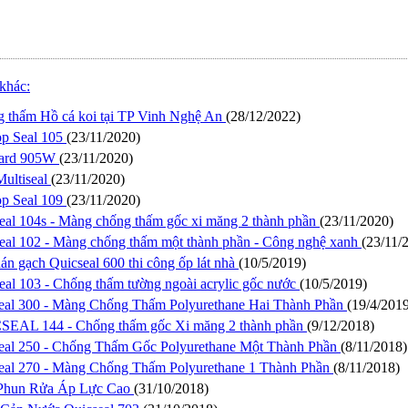
khác:
 thấm Hồ cá koi tại TP Vinh Nghệ An
(28/12/2022)
op Seal 105
(23/11/2020)
gard 905W
(23/11/2020)
Multiseal
(23/11/2020)
op Seal 109
(23/11/2020)
eal 104s - Màng chống thấm gốc xi măng 2 thành phần
(23/11/2020)
eal 102 - Màng chống thấm một thành phần - Công nghệ xanh
(23/11/
án gạch Quicseal 600 thi công ốp lát nhà
(10/5/2019)
eal 103 - Chống thấm tường ngoài acrylic gốc nước
(10/5/2019)
eal 300 - Màng Chống Thấm Polyurethane Hai Thành Phần
(19/4/201
EAL 144 - Chống thấm gốc Xi măng 2 thành phần
(9/12/2018)
eal 250 - Chống Thấm Gốc Polyurethane Một Thành Phần
(8/11/2018)
eal 270 - Màng Chống Thấm Polyurethane 1 Thành Phần
(8/11/2018)
Phun Rửa Áp Lực Cao
(31/10/2018)