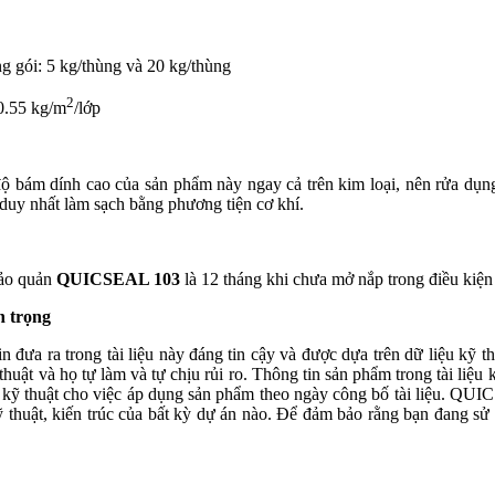
g gói: 5 kg/thùng và 20 kg/thùng
2
0.55 kg/m
/lớp
 bám dính cao của sản phẩm này ngay cả trên kim loại, nên rửa dụng 
 duy nhất làm sạch bằng phương tiện cơ khí.
bảo quản
QUICSEAL 103
là 12 tháng khi chưa mở nắp trong điều kiện
n trọng
in đưa ra trong tài liệu này đáng tin cậy và được dựa trên dữ liệu k
huật và họ tự làm và tự chịu rủi ro. Thông tin sản phẩm trong tài liệu 
 kỹ thuật cho việc áp dụng sản phẩm theo ngày công bố tài liệu. QUIC
ỹ thuật, kiến trúc của bất kỳ dự án nào. Để đảm bảo rằng bạn đang sử 