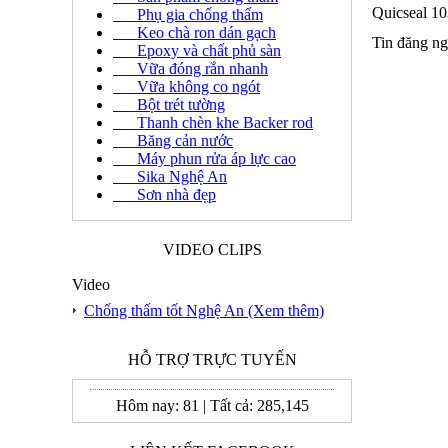
Quicseal 10
Phụ gia chống thấm
Keo chà ron dán gạch
Tin đăng ng
Epoxy và chất phủ sàn
Vữa đóng rắn nhanh
Vữa không co ngót
Bột trét tường
Thanh chèn khe Backer rod
Băng cản nước
Máy phun rửa áp lực cao
Sika Nghệ An
Sơn nhà đẹp
VIDEO CLIPS
Video
Chống thấm tốt Nghệ An
(Xem thêm)
HỖ TRỢ TRỰC TUYẾN
Hôm nay:
81
|
Tất cả:
285,145