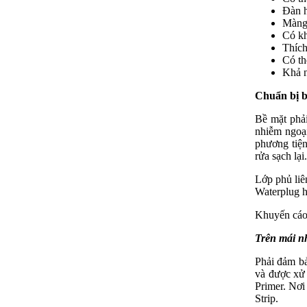
Đàn h
Màng
Có kh
Thích
Có th
Khả n
Chuẩn bị b
Bề mặt phải
nhiễm ngoại
phương tiện
rửa sạch lạ
Lớp phủ liê
Waterplug ho
Khuyến cáo 
Trên mái nh
Phải đảm bả
và được xử 
Primer. Nơi
Strip.