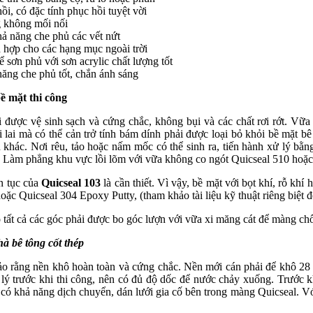
ồi, có đặc tính phục hồi tuyệt vời
 không mối nối
ả năng che phủ các vết nứt
 hợp cho các hạng mục ngoài trời
ể sơn phủ với sơn acrylic chất lượng tốt
ăng che phủ tốt, chắn ánh sáng
ề mặt thi công
 được vệ sinh sạch và cứng chắc, không bụi và các chất rơi rớt. Vữa
 lai mà có thể cản trở tính bám dính phải được loại bỏ khỏi bề mặt bê
 khác. Nơi rêu, tảo hoặc nấm mốc có thể sinh ra, tiến hành xử lý bằn
i. Làm phẳng khu vực lồi lõm với vữa không co ngót Quicseal 510 hoặc
n tục của
Quicseal 103
là cần thiết. Vì vậy, bề mặt với bọt khí, rỗ khí
ặc Quicseal 304 Epoxy Putty, (tham khảo tài liệu kỹ thuật riêng biệt để 
tất cả các góc phải được bo góc lượn với vữa xi măng cát để màng chố
à bê tông cốt thép
o rằng nền khô hoàn toàn và cứng chắc. Nền mới cán phải để khô 28 n
lý trước khi thi công, nên có đủ độ dốc để nước chảy xuống. Trước k
 có khả năng dịch chuyển, dán lưới gia cố bên trong màng Quicseal. Vớ