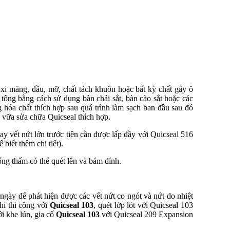
 xi măng, dầu, mỡ, chất tách khuôn hoặc bất kỳ chất gây ô
 tông bằng cách sử dụng bàn chải sắt, bàn cào sắt hoặc các
g hóa chất thích hợp sau quá trình làm sạch ban đầu sau đó
 vữa sửa chữa Quicseal thích hợp.
 hay vết nứt lớn trước tiên cần được lấp đầy với Quicseal 516
biết thêm chi tiết).
ng thấm có thể quét lên và bám dính.
gày để phát hiện được các vết nứt co ngót và nứt do nhiệt
hi thi công với
Quicseal 103
, quét lớp lót với Quicseal 103
i khe lún, gia cố
Quicseal 103
với Quicseal 209 Expansion