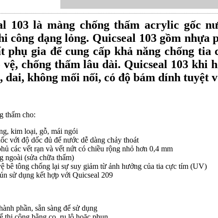
al 103
là màng
chống thấm acrylic gốc n
hi công dạng lỏng.
Quicseal 103
gồm nhựa p
t phụ gia để cung cấp khả năng chống tia 
 vệ, chống thấm lâu dài.
Quicseal 103
khi h
, dai, không mối nối, có độ bám dính tuyệt v
 thấm cho:
ng, kim loại, gỗ, mái ngói
ốc với độ dốc đủ để nước dễ dàng chảy thoát
hủ các vết rạn và vết nứt có chiều rộng nhỏ hơn 0,4 mm
 ngoài (sửa chữa thấm)
ệ bê tông chống lại sự suy giảm từ ảnh hưởng của tia cực tím (UV)
ún sử dụng kết hợp với Quicseal 209
hành phần, sẵn sàng để sử dụng
ể thi công bằng cọ, ru lô hoặc phun