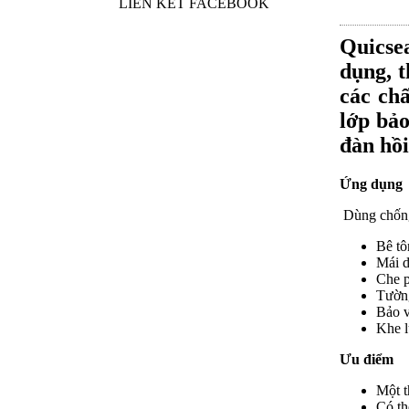
LIÊN KẾT FACEBOOK
Quicse
dụng, t
các chấ
lớp bảo
đàn hồi
Ứng dụng
Dùng chống
Bê tô
Mái d
Che p
Tường
Bảo v
Khe l
Ưu điểm
Một t
Có th