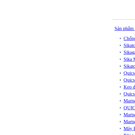
Sản phẩm 
Chống
Sikat
Sika
Sika 
Sikat
Quics
Quics
Keo d
Quics
Maris
QUICS
Maris
Maris
Máy 