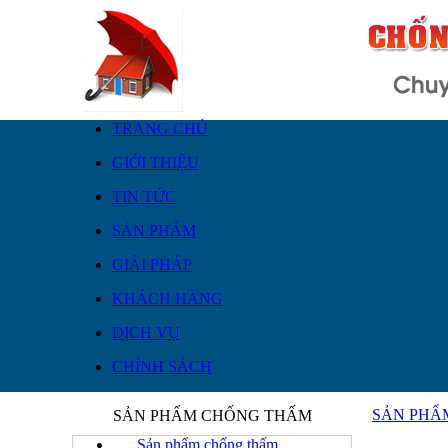
TRANG CHỦ
GIỚI THIỆU
TIN TỨC
SẢN PHẨM
GIẢI PHÁP
KHÁCH HÀNG
DỊCH VỤ
CHÍNH SÁCH
SẢN PHẨ
SẢN PHẨM CHỐNG THẤM
Sản phẩm chống thấm