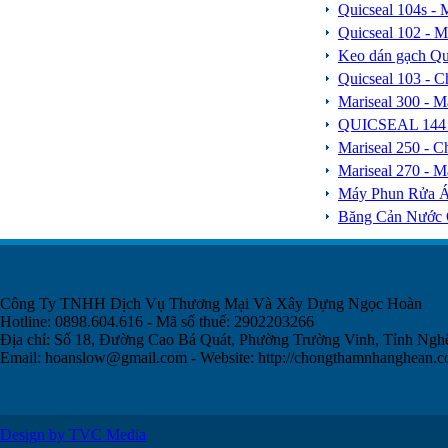
Quicseal 104s -
Quicseal 102 - 
Keo dán gạch Qui
Quicseal 103 - C
Mariseal 300 - 
QUICSEAL 144 -
Mariseal 250 - 
Mariseal 270 - 
Máy Phun Rửa 
Băng Cản Nước 
Công Ty TNHH Dịch Vụ Thương Mại Và Xây Dựng Ngọc Hoàn
Hotline: 0898.604.616 - Mã số thuế: 2902203266
Địa chỉ: Số 18, Đường Cao Bá Quát, Phường Trường Vinh, Tỉnh Ngh
Email:
hoanslow@gmail.com
- Website: http://chongthamnhanghean.
Design by TVC Media