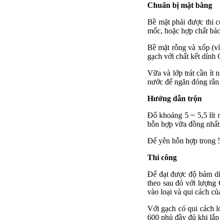
Chuẩn bị mặt bằng
Bề mặt phải được thi c
mốc, hoặc hợp chất bảo
Bề mặt rỗng và xốp (v
gạch với chất kết dí
Vữa và lớp trát cần ít
nước để ngăn đóng rắn
Hướng dẫn trộn
Đổ khoảng 5 ~ 5,5 lít
hỗn hợp vữa đồng nhất
Để yên hỗn hợp trong 5
Thi công
Để đạt được độ bám dí
theo sau đó với lượng
vào loại và qui cách củ
Với gạch có qui cách 
600 phủ đầy đủ khi lắp 