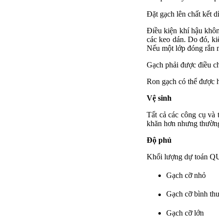
Đặt gạch lên chất kết d
Điều kiện khí hậu khôn
các keo dán. Do đó, ki
Nếu một lớp đóng rắn m
Gạch phải được điều ch
Ron gạch có thể được h
Vệ sinh
Tất cả các công cụ và 
khăn hơn nhưng thường 
Độ phủ
Khối lượng dự toán Q
Gạch cỡ nh
Gạch cỡ bình 
Gạch cỡ lớ