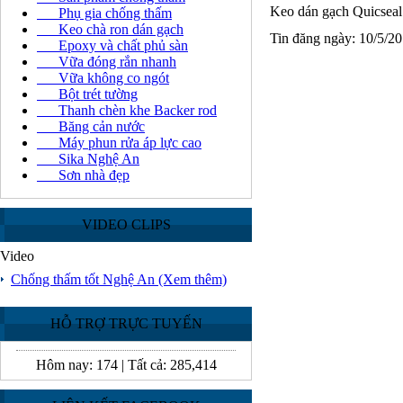
Keo dán gạch Quicseal 
Phụ gia chống thấm
Keo chà ron dán gạch
Tin đăng ngày: 10/5/2
Epoxy và chất phủ sàn
Vữa đóng rắn nhanh
Vữa không co ngót
Bột trét tường
Thanh chèn khe Backer rod
Băng cản nước
Máy phun rửa áp lực cao
Sika Nghệ An
Sơn nhà đẹp
VIDEO CLIPS
Video
Chống thấm tốt Nghệ An
(Xem thêm)
HỖ TRỢ TRỰC TUYẾN
Hôm nay:
174
|
Tất cả:
285,414