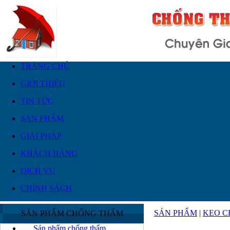
TRANG CHỦ
GIỚI THIỆU
TIN TỨC
SẢN PHẨM
GIẢI PHÁP
KHÁCH HÀNG
DỊCH VỤ
CHÍNH SÁCH
SẢN PHẨM
|
KEO C
SẢN PHẨM CHỐNG THẤM
Sản phẩm chống thấm