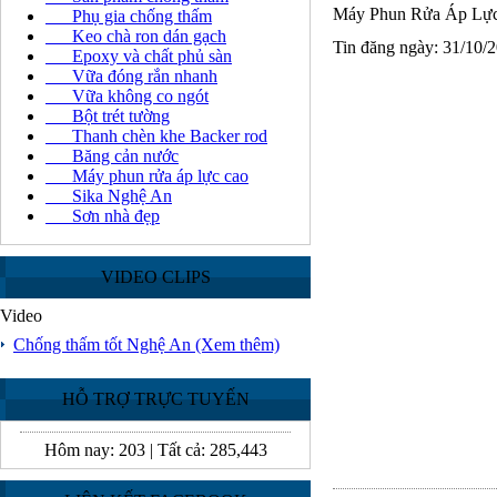
Máy Phun Rửa Áp Lự
Phụ gia chống thấm
Keo chà ron dán gạch
Tin đăng ngày: 31/10/
Epoxy và chất phủ sàn
Vữa đóng rắn nhanh
Vữa không co ngót
Bột trét tường
Thanh chèn khe Backer rod
Băng cản nước
Máy phun rửa áp lực cao
Sika Nghệ An
Sơn nhà đẹp
VIDEO CLIPS
Video
Chống thấm tốt Nghệ An
(Xem thêm)
HỖ TRỢ TRỰC TUYẾN
Hôm nay:
203
|
Tất cả:
285,443