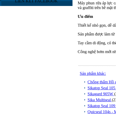
LIÊN KẾT FACEBOOK
Máy phun rửa áp lực ca
và graffiti trên bề mặt
Ưu điểm
Thiết kế nhỏ gọn, dễ d
Sản phẩm được làm từ t
Tay cầm di động, có thể
Công nghệ bơm mới nh
Sản phẩm khác:
Chống thấm Hồ c
Sikatop Seal 10
Sikagard 905W
(
Sika Multiseal
(2
Sikatop Seal 10
Quicseal 104s -