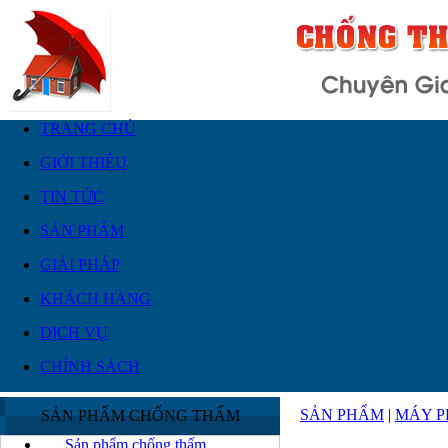
TRANG CHỦ
GIỚI THIỆU
TIN TỨC
SẢN PHẨM
GIẢI PHÁP
KHÁCH HÀNG
DỊCH VỤ
CHÍNH SÁCH
SẢN PHẨM
|
MÁY P
SẢN PHẨM CHỐNG THẤM
Sản phẩm chống thấm