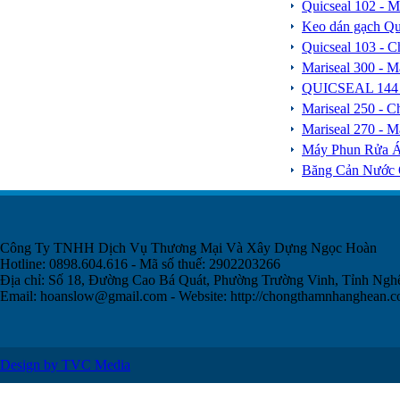
Quicseal 102 - 
Keo dán gạch Qui
Quicseal 103 - C
Mariseal 300 - 
QUICSEAL 144 -
Mariseal 250 - 
Mariseal 270 - 
Máy Phun Rửa 
Băng Cản Nước 
Công Ty TNHH Dịch Vụ Thương Mại Và Xây Dựng Ngọc Hoàn
Hotline: 0898.604.616 - Mã số thuế: 2902203266
Địa chỉ: Số 18, Đường Cao Bá Quát, Phường Trường Vinh, Tỉnh Ngh
Email:
hoanslow@gmail.com
- Website: http://chongthamnhanghean.
Design by TVC Media