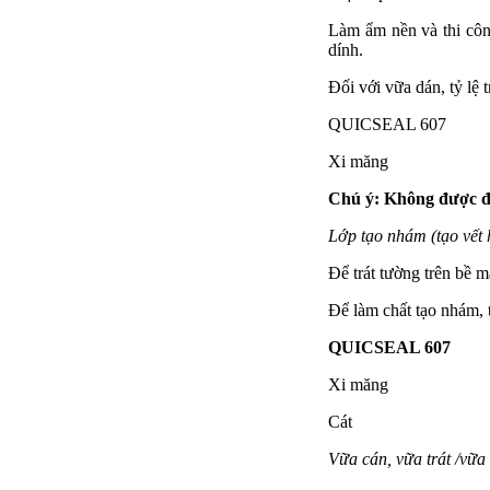
Làm ẩm nền và thi cô
dính.
Đối với vữa dán, tỷ lệ 
QUICSEAL 607 
Xi măng 1.5 
Chú ý: Không được đợi
Lớp tạo nhám (tạo vết
Để trát tường trên bề m
Để làm chất tạo nhám, t
QUICSEAL 607
1
Xi măng 1.
Cát 1.5 
Vữa cán, vữa trát /vữ