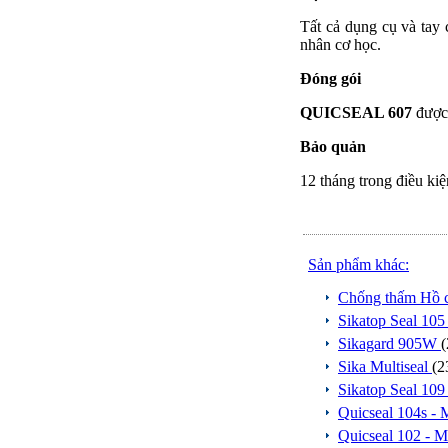
Tất cả dụng cụ và tay 
nhân cơ học.
Đóng gói
QUICSEAL 607
được 
Bảo quản
12 tháng trong điều ki
Sản phẩm khác:
Chống thấm Hồ c
Sikatop Seal 10
Sikagard 905W
(
Sika Multiseal
(2
Sikatop Seal 10
Quicseal 104s -
Quicseal 102 - 