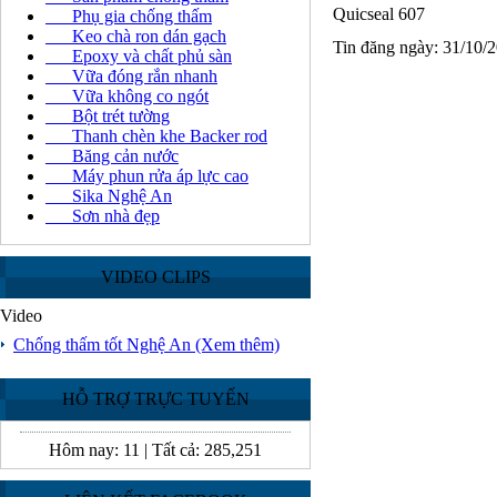
Quicseal 607
Phụ gia chống thấm
Keo chà ron dán gạch
Tin đăng ngày: 31/10/
Epoxy và chất phủ sàn
Vữa đóng rắn nhanh
Vữa không co ngót
Bột trét tường
Thanh chèn khe Backer rod
Băng cản nước
Máy phun rửa áp lực cao
Sika Nghệ An
Sơn nhà đẹp
VIDEO CLIPS
Video
Chống thấm tốt Nghệ An
(Xem thêm)
HỖ TRỢ TRỰC TUYẾN
Hôm nay:
11
|
Tất cả:
285,251