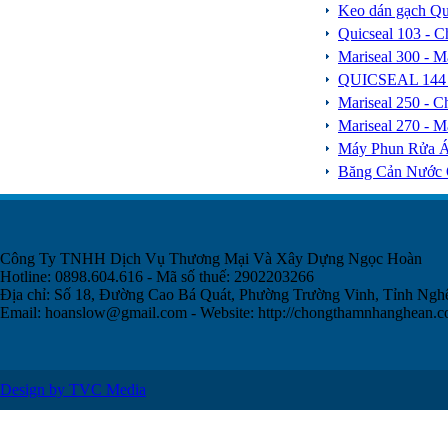
Keo dán gạch Qui
Quicseal 103 - C
Mariseal 300 - 
QUICSEAL 144 -
Mariseal 250 - 
Mariseal 270 - 
Máy Phun Rửa 
Băng Cản Nước 
Công Ty TNHH Dịch Vụ Thương Mại Và Xây Dựng Ngọc Hoàn
Hotline: 0898.604.616 - Mã số thuế: 2902203266
Địa chỉ: Số 18, Đường Cao Bá Quát, Phường Trường Vinh, Tỉnh Ngh
Email:
hoanslow@gmail.com
- Website: http://chongthamnhanghean.
Design by TVC Media