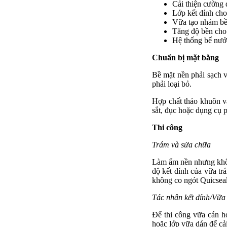
Cải thiện cường 
Lớp kết dính cho
Vữa tạo nhám bề 
Tăng độ bền cho
Hệ thống bể nước
Chuẩn bị mặt bằng
Bề mặt nền phải sạch v
phải loại bỏ.
Hợp chất tháo khuôn và
sắt, đục hoặc dụng cụ 
Thi công
Trám và sửa chữa
Làm ẩm nền nhưng khôn
độ kết dính của vữa tr
không co ngót Quicsea
Tác nhân kết dính/Vữa
Để thi công vữa cán h
hoặc lớp vữa dán để cả