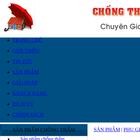
TRANG CHỦ
GIỚI THIỆU
TIN TỨC
SẢN PHẨM
GIẢI PHÁP
KHÁCH HÀNG
DỊCH VỤ
CHÍNH SÁCH
SẢN PHẨM
|
PHỤ G
SẢN PHẨM CHỐNG THẤM
Sản phẩm chống thấm